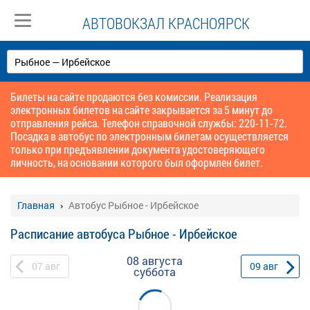
АВТОВОКЗАЛ КРАСНОЯРСК
Билеты на сайте продаются без комиссии. Реализация
электронных билетов на сайте закрывается за 5 минут до
отправления рейса. Телефон справочной службы: 220-11-72.
Посадка в автобус по электронным билетам осуществляется
только при предъявлении документа удостоверяющего
личность, на основании которого был оформлен билет.
Главная
Автобус Рыбное - Ирбейское
Расписание автобуса Рыбное - Ирбейское
08 августа
07
авг
09
авг
суббота