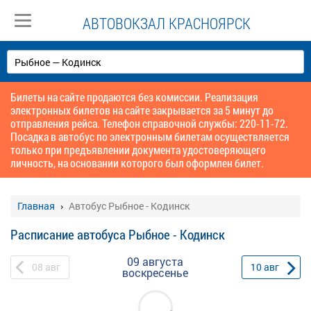
АВТОВОКЗАЛ КРАСНОЯРСК
Билеты на сайте продаются без комиссии. Реализация
электронных билетов на сайте закрывается за 5 минут до
отправления рейса. Телефон справочной службы: 220-11-72.
Посадка в автобус по электронным билетам осуществляется
только при предъявлении документа удостоверяющего
личность, на основании которого был оформлен билет.
Главная
Автобус Рыбное - Кодинск
Расписание автобуса Рыбное - Кодинск
09 августа
08
авг
10
авг
воскресенье