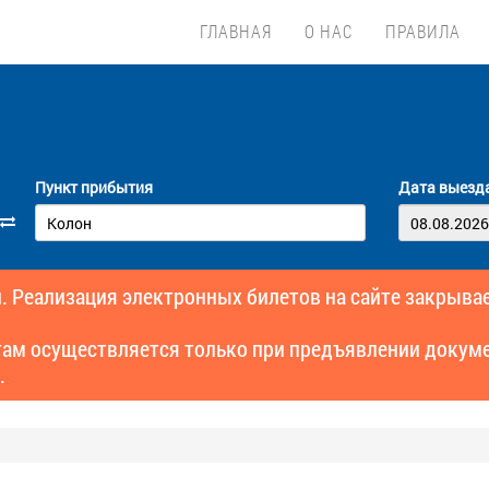
ГЛАВНАЯ
О НАС
ПРАВИЛА
Пункт прибытия
Дата выезд
. Реализация электронных билетов на сайте закрывае
там осуществляется только при предъявлении докуме
.