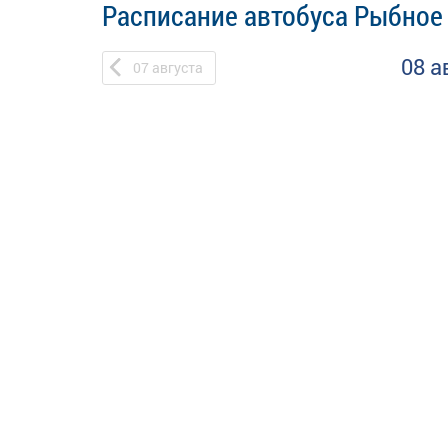
Расписание автобуса Рыбное 
08 а
07
августа