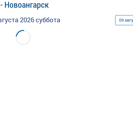
- Новоангарск
вгуста
2026
суббота
09
авг