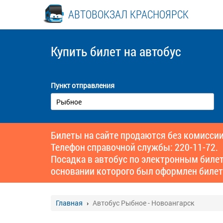
АВТОВОКЗАЛ КРАСНОЯРСК
Купить билет
на автобус
Пункт отправления
Билеты на сайте продаются без комиссии
Телефон справочной службы: 220-11-72.
Посадка в автобус по электронным биле
основании которого был оформлен билет
Главная
Автобус Рыбное - Новоангарск