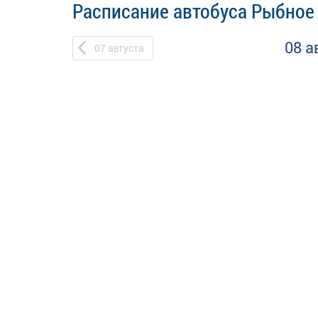
Расписание автобуса Рыбное 
08 а
07
августа