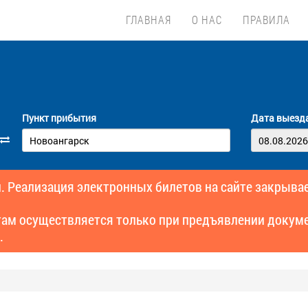
ГЛАВНАЯ
О НАС
ПРАВИЛА
Пункт прибытия
Дата выезд
. Реализация электронных билетов на сайте закрывае
там осуществляется только при предъявлении докуме
.