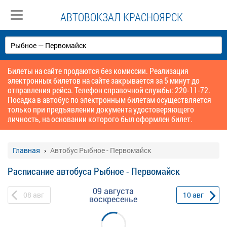
АВТОВОКЗАЛ КРАСНОЯРСК
Билеты на сайте продаются без комиссии. Реализация
электронных билетов на сайте закрывается за 5 минут до
отправления рейса. Телефон справочной службы: 220-11-72.
Посадка в автобус по электронным билетам осуществляется
только при предъявлении документа удостоверяющего
личность, на основании которого был оформлен билет.
Главная
Автобус Рыбное - Первомайск
Расписание автобуса Рыбное - Первомайск
09 августа
08
авг
10
авг
воскресенье