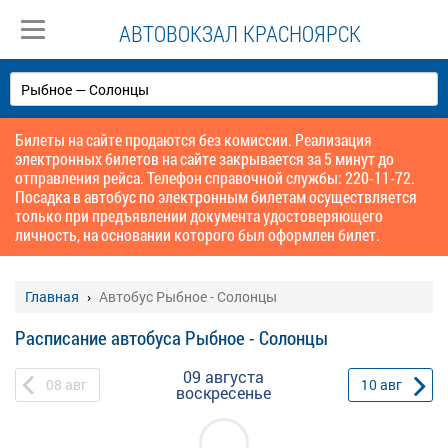
АВТОВОКЗАЛ КРАСНОЯРСК
Билеты на сайте продаются без комиссии. Реализация
электронных билетов на сайте закрывается за 5 минут до
отправления рейса. Телефон справочной службы: 220-11-72.
Посадка в автобус по электронным билетам осуществляется
только при предъявлении документа удостоверяющего
личность, на основании которого был оформлен билет.
Главная
Автобус Рыбное - Солонцы
Расписание автобуса Рыбное - Солонцы
09 августа
08
авг
10
авг
воскресенье