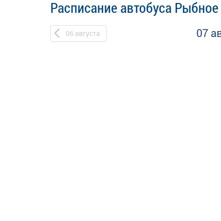
Расписание автобуса Рыбное 
07 а
06
августа