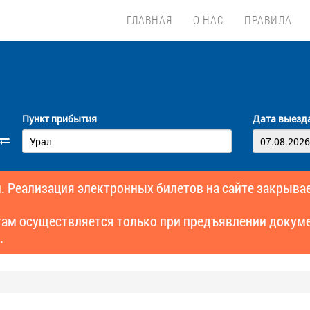
ГЛАВНАЯ
О НАС
ПРАВИЛА
Пункт прибытия
Дата выезд
. Реализация электронных билетов на сайте закрывае
там осуществляется только при предъявлении докуме
.