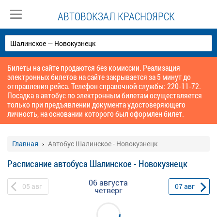
АВТОВОКЗАЛ КРАСНОЯРСК
Билеты на сайте продаются без комиссии. Реализация
электронных билетов на сайте закрывается за 5 минут до
отправления рейса. Телефон справочной службы: 220-11-72.
Посадка в автобус по электронным билетам осуществляется
только при предъявлении документа удостоверяющего
личность, на основании которого был оформлен билет.
Главная
Автобус Шалинское - Новокузнецк
Расписание автобуса Шалинское - Новокузнецк
06 августа
05
авг
07
авг
четверг