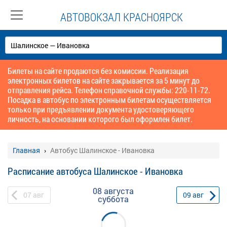
АВТОВОКЗАЛ КРАСНОЯРСК
Билеты на сайте продаются без комиссии. Реализация
электронных билетов на сайте закрывается за 5 минут до
отправления рейса. Телефон справочной службы: 220-11-72.
Посадка в автобус по электронным билетам осуществляется
только при предъявлении документа удостоверяющего
личность, на основании которого был оформлен билет.
Главная
Автобус Шалинское - Ивановка
Расписание автобуса Шалинское - Ивановка
08 августа
07
авг
09
авг
суббота