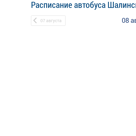
Расписание автобуса Шалинск
08 а
07
августа