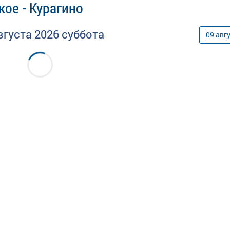
ое - Курагино
вгуста
2026
суббота
09
авг