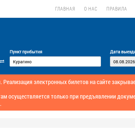
ГЛАВНАЯ
О НАС
ПРАВИЛА
Пункт прибытия
Дата выезд
. Реализация электронных билетов на сайте закрывае
там осуществляется только при предъявлении докуме
.