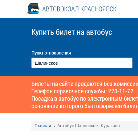
АВТОВОКЗАЛ КРАСНОЯРСК
Купить билет
на автобус
Пункт отправления
Билеты на сайте продаются без комиссии
Телефон справочной службы: 220-11-72.
Посадка в автобус по электронным биле
основании которого был оформлен билет
Главная
Автобус Шалинское - Курагино