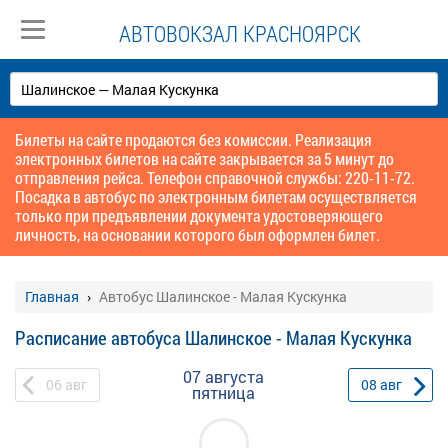
АВТОВОКЗАЛ КРАСНОЯРСК
Билеты на сайте продаются без комиссии. Реализация
электронных билетов на сайте закрывается за 5 минут до
отправления рейса. Телефон справочной службы: 220-11-72.
Посадка в автобус по электронным билетам осуществляется
только при предъявлении документа удостоверяющего
личность, на основании которого был оформлен билет.
Главная
Автобус Шалинское - Малая Кускунка
Расписание автобуса Шалинское - Малая Кускунка
07 августа
06
авг
08
авг
пятница