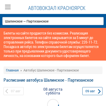
АВТОВОКЗАЛ КРАСНОЯРСК
Билеты на сайте продаются без комиссии. Реализация
электронных билетов на сайте закрывается за 5 минут до
отправления рейса. Телефон справочной службы: 220-11-72.
Посадка в автобус по электронным билетам осуществляется
только при предъявлении документа удостоверяющего
личность, на основании которого был оформлен билет.
Главная
Автобус Шалинское - Партизанское
Расписание автобуса Шалинское - Партизанское
08 августа
07
авг
09
авг
суббота