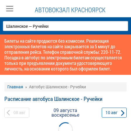
АВТОВОКЗАЛ КРАСНОЯРСК
Билеты на сайте продаются без комиссии. Реализация
электронных билетов на сайте закрывается за 5 минут до
отправления рейса. Телефон справочной службы: 220-11-72.
Посадка в автобус по электронным билетам осуществляется
только при предъявлении документа удостоверяющего
личность, на основании которого был оформлен билет.
Главная
Автобус Шалинское - Ручейки
Расписание автобуса Шалинское - Ручейки
09 августа
08
авг
10
авг
воскресенье