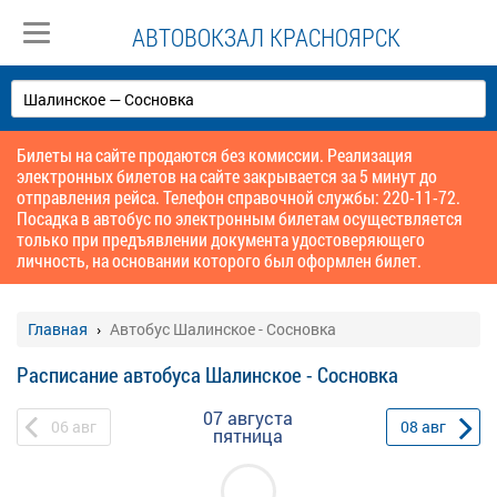
АВТОВОКЗАЛ КРАСНОЯРСК
Билеты на сайте продаются без комиссии. Реализация
электронных билетов на сайте закрывается за 5 минут до
отправления рейса. Телефон справочной службы: 220-11-72.
Посадка в автобус по электронным билетам осуществляется
только при предъявлении документа удостоверяющего
личность, на основании которого был оформлен билет.
Главная
Автобус Шалинское - Сосновка
Расписание автобуса Шалинское - Сосновка
07 августа
06
авг
08
авг
пятница