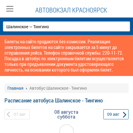
АВТОВОКЗАЛ КРАСНОЯРСК
Билеты на сайте продаются без комиссии. Реализация
электронных билетов на сайте закрывается за 5 минут до
отправления рейса. Телефон справочной службы: 220-11-72.
Посадка в автобус по электронным билетам осуществляется
только при предъявлении документа удостоверяющего
личность, на основании которого был оформлен билет.
Главная
Автобус Шалинское - Тингино
Расписание автобуса Шалинское - Тингино
08 августа
07
авг
09
авг
суббота