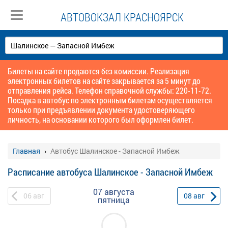
АВТОВОКЗАЛ КРАСНОЯРСК
Билеты на сайте продаются без комиссии. Реализация
электронных билетов на сайте закрывается за 5 минут до
отправления рейса. Телефон справочной службы: 220-11-72.
Посадка в автобус по электронным билетам осуществляется
только при предъявлении документа удостоверяющего
личность, на основании которого был оформлен билет.
Главная
Автобус Шалинское - Запасной Имбеж
Расписание автобуса Шалинское - Запасной Имбеж
07 августа
06
авг
08
авг
пятница