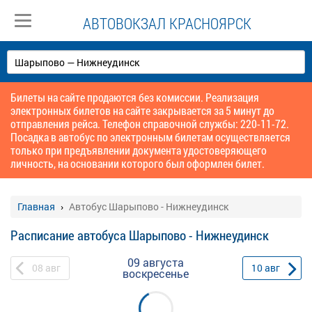
АВТОВОКЗАЛ КРАСНОЯРСК
Билеты на сайте продаются без комиссии. Реализация
электронных билетов на сайте закрывается за 5 минут до
отправления рейса. Телефон справочной службы: 220-11-72.
Посадка в автобус по электронным билетам осуществляется
только при предъявлении документа удостоверяющего
личность, на основании которого был оформлен билет.
Главная
Автобус Шарыпово - Нижнеудинск
Расписание автобуса Шарыпово - Нижнеудинск
09 августа
08
авг
10
авг
воскресенье