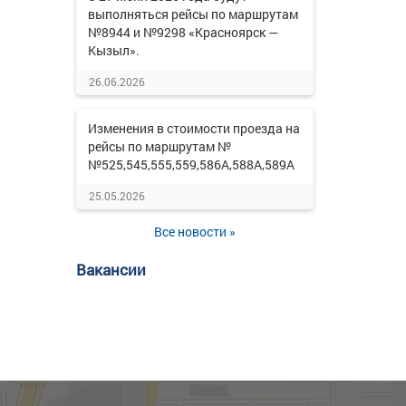
выполняться рейсы по маршрутам
№8944 и №9298 «Красноярск —
Кызыл».
26.06.2026
Изменения в стоимости проезда на
рейсы по маршрутам №
№525,545,555,559,586А,588А,589А
25.05.2026
Все новости »
Вакансии