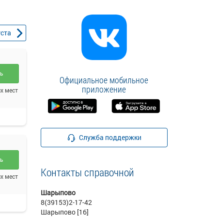
уста
ть
Официальное мобильное
приложение
х мест
Служба поддержки
ть
Контакты справочной
х мест
Шарыпово
8(39153)2-17-42
Шарыпово [16]