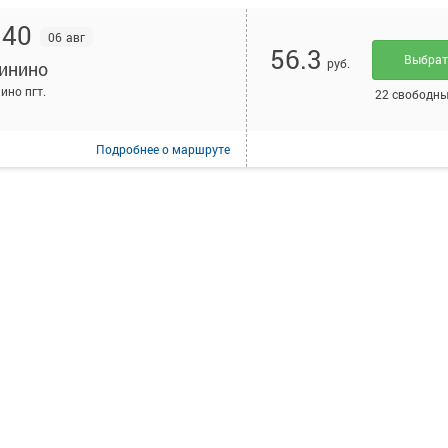
:40
06 авг
56.3
Выбра
руб.
инино
ино пгт.
22 свободны
Подробнее
о маршруте