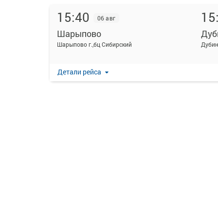
15:40
15
06 авг
Шарыпово
Дуб
Шарыпово г.,бц Сибирский
Дубин
Детали рейса