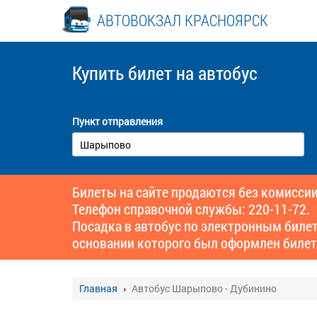
АВТОВОКЗАЛ КРАСНОЯРСК
Купить билет
на автобус
Пункт отправления
Билеты на сайте продаются без комиссии
Телефон справочной службы: 220-11-72.
Посадка в автобус по электронным биле
основании которого был оформлен билет
Главная
Автобус Шарыпово - Дубинино