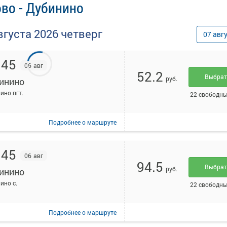
во - Дубинино
вгуста
2026
четверг
07
авг
:45
06 авг
52.2
Выбра
руб.
инино
ино пгт.
22 свободны
Подробнее
о маршруте
:45
06 авг
94.5
Выбра
руб.
инино
ино с.
22 свободны
Подробнее
о маршруте