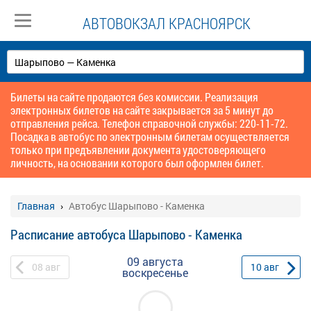
АВТОВОКЗАЛ КРАСНОЯРСК
Билеты на сайте продаются без комиссии. Реализация
электронных билетов на сайте закрывается за 5 минут до
отправления рейса. Телефон справочной службы: 220-11-72.
Посадка в автобус по электронным билетам осуществляется
только при предъявлении документа удостоверяющего
личность, на основании которого был оформлен билет.
Главная
Автобус Шарыпово - Каменка
Расписание автобуса Шарыпово - Каменка
09 августа
08
авг
10
авг
воскресенье