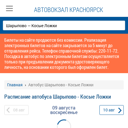
АВТОВОКЗАЛ КРАСНОЯРСК
Билеты на сайте продаются без комиссии. Реализация
электронных билетов на сайте закрывается за 5 минут до
отправления рейса. Телефон справочной службы: 220-11-72.
Посадка в автобус по электронным билетам осуществляется
только при предъявлении документа удостоверяющего
личность, на основании которого был оформлен билет.
Главная
Автобус Шарыпово - Косые Ложки
Расписание автобуса Шарыпово - Косые Ложки
09 августа
08
авг
10
авг
воскресенье