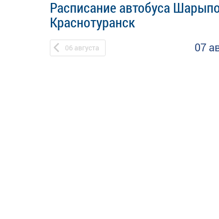
Расписание автобуса Шарыпо
Краснотуранск
07 а
06
августа