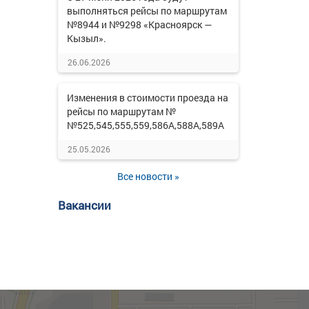
выполняться рейсы по маршрутам
№8944 и №9298 «Красноярск —
Кызыл».
26.06.2026
Изменения в стоимости проезда на
рейсы по маршрутам №
№525,545,555,559,586А,588А,589А
25.05.2026
Все новости »
Вакансии