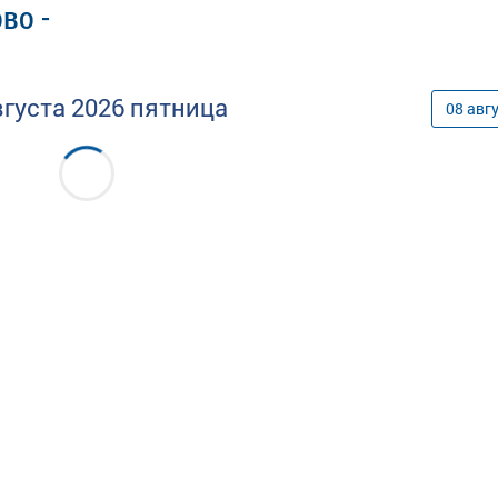
во -
вгуста
2026
пятница
08
авг