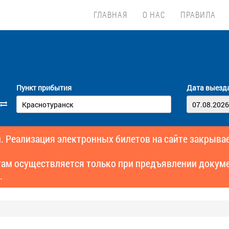
ГЛАВНАЯ
О НАС
ПРАВИЛА
Пункт прибытия
Дата выезд
. Реализация электронных билетов на сайте закрывае
там осуществляется только при предъявлении докуме
.