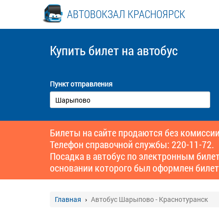
АВТОВОКЗАЛ КРАСНОЯРСК
Купить билет
на автобус
Пункт отправления
Билеты на сайте продаются без комиссии
Телефон справочной службы: 220-11-72.
Посадка в автобус по электронным биле
основании которого был оформлен билет
Главная
Автобус Шарыпово - Краснотуранск