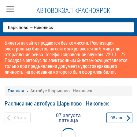
АВТОВОКЗАЛ КРАСНОЯРСК
Билеты на сайте продаются без комиссии. Реализация
электронных билетов на сайте закрывается за 5 минут до
отправления рейса. Телефон справочной службы: 220-11-72.
Посадка в автобус по электронным билетам осуществляется
только при предъявлении документа удостоверяющего
личность, на основании которого был оформлен билет.
Главная
Автобус Шарыпово - Никольск
Расписание автобуса Шарыпово - Никольск
07 августа
06
авг
08
авг
пятница