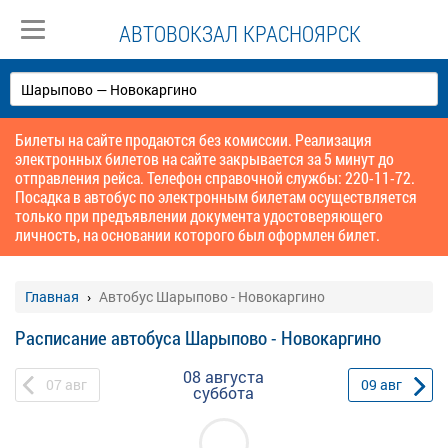
АВТОВОКЗАЛ КРАСНОЯРСК
Билеты на сайте продаются без комиссии. Реализация
электронных билетов на сайте закрывается за 5 минут до
отправления рейса. Телефон справочной службы: 220-11-72.
Посадка в автобус по электронным билетам осуществляется
только при предъявлении документа удостоверяющего
личность, на основании которого был оформлен билет.
Главная
Автобус Шарыпово - Новокаргино
Расписание автобуса Шарыпово - Новокаргино
08 августа
07
авг
09
авг
суббота