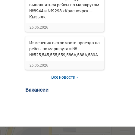
выполняться рейсы по маршрутам
№8944 и №9298 «Красноярск —
Кызыл».
26.06.2026
Изменения в стоимости проезда на
рейсы по маршрутам №
№525,545,555,559,586А,588А,589А
25.05.2026
Все новости »
Вакансии