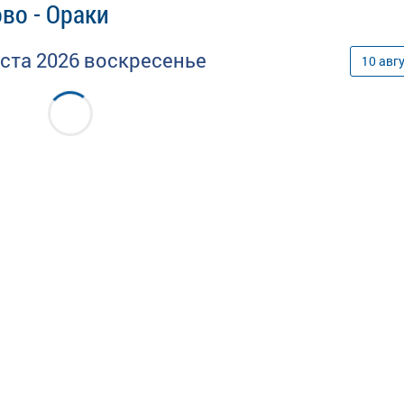
во - Ораки
уста
2026
воскресенье
10
авг