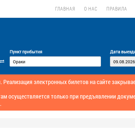
ГЛАВНАЯ
О НАС
ПРАВИЛА
Пункт прибытия
Дата выезд
. Реализация электронных билетов на сайте закрывае
там осуществляется только при предъявлении докуме
.