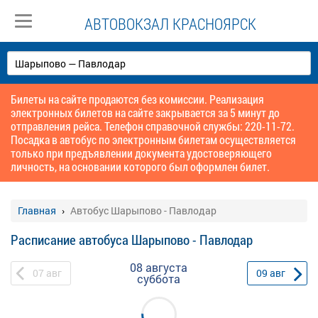
АВТОВОКЗАЛ КРАСНОЯРСК
Билеты на сайте продаются без комиссии. Реализация
электронных билетов на сайте закрывается за 5 минут до
отправления рейса. Телефон справочной службы: 220-11-72.
Посадка в автобус по электронным билетам осуществляется
только при предъявлении документа удостоверяющего
личность, на основании которого был оформлен билет.
Главная
Автобус Шарыпово - Павлодар
Расписание автобуса Шарыпово - Павлодар
08 августа
07
авг
09
авг
суббота