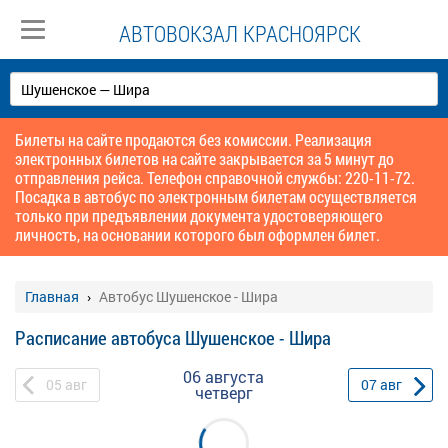
АВТОВОКЗАЛ КРАСНОЯРСК
Билеты на сайте продаются без комиссии. Реализация
электронных билетов на сайте закрывается за 5 минут до
отправления рейса. Телефон справочной службы: 220-11-72.
Посадка в автобус по электронным билетам осуществляется
только при предъявлении документа удостоверяющего
личность, на основании которого был оформлен билет.
Главная
Автобус Шушенское - Шира
Расписание автобуса Шушенское - Шира
06 августа
05
авг
07
авг
четверг