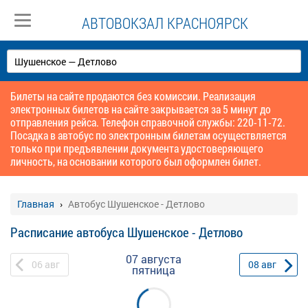
АВТОВОКЗАЛ КРАСНОЯРСК
Билеты на сайте продаются без комиссии. Реализация
электронных билетов на сайте закрывается за 5 минут до
отправления рейса. Телефон справочной службы: 220-11-72.
Посадка в автобус по электронным билетам осуществляется
только при предъявлении документа удостоверяющего
личность, на основании которого был оформлен билет.
Главная
Автобус Шушенское - Детлово
Расписание автобуса Шушенское - Детлово
07 августа
06
авг
08
авг
пятница