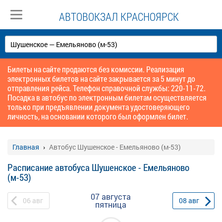
АВТОВОКЗАЛ КРАСНОЯРСК
Билеты на сайте продаются без комиссии. Реализация
электронных билетов на сайте закрывается за 5 минут до
отправления рейса. Телефон справочной службы: 220-11-72.
Посадка в автобус по электронным билетам осуществляется
только при предъявлении документа удостоверяющего
личность, на основании которого был оформлен билет.
Главная
Автобус Шушенское - Емельяново (м-53)
Расписание автобуса Шушенское - Емельяново
(м-53)
07 августа
06
авг
08
авг
пятница