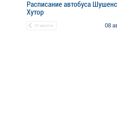
Расписание автобуса Шушенс
Хутор
08 а
07
августа