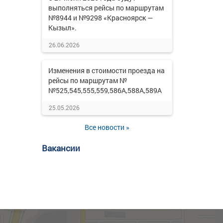
выполняться рейсы по маршрутам
№8944 и №9298 «Красноярск —
Кызыл».
26.06.2026
Изменения в стоимости проезда на
рейсы по маршрутам №
№525,545,555,559,586А,588А,589А
25.05.2026
Все новости »
Вакансии