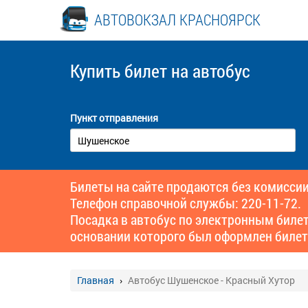
АВТОВОКЗАЛ КРАСНОЯРСК
Купить билет
на автобус
Пункт отправления
Билеты на сайте продаются без комиссии
Телефон справочной службы: 220-11-72.
Посадка в автобус по электронным биле
основании которого был оформлен билет
Главная
Автобус Шушенское - Красный Хутор