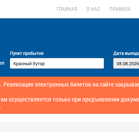
ГЛАВНАЯ
О НАС
ПРАВИЛА
Пункт прибытия
Дата выезд
. Реализация электронных билетов на сайте закрывае
там осуществляется только при предъявлении докуме
.