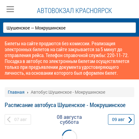
АВТОВОКЗАЛ КРАСНОЯРСК
Билеты на сайте продаются без комиссии. Реализация
электронных билетов на сайте закрывается за 5 минут до
отправления рейса. Телефон справочной службы: 220-11-72.
Посадка в автобус по электронным билетам осуществляется
только при предъявлении документа удостоверяющего
личность, на основании которого был оформлен билет.
Главная
Автобус Шушенское - Мокрушинское
Расписание автобуса Шушенское - Мокрушинское
08 августа
07
авг
09
авг
суббота