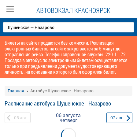
АВТОВОКЗАЛ КРАСНОЯРСК
Билеты на сайте продаются без комиссии. Реализация
электронных билетов на сайте закрывается за 5 минут до
отправления рейса. Телефон справочной службы: 220-11-72.
Посадка в автобус по электронным билетам осуществляется
только при предъявлении документа удостоверяющего
личность, на основании которого был оформлен билет.
Главная
Автобус Шушенское - Назарово
Расписание автобуса Шушенское - Назарово
06 августа
05
авг
07
авг
четверг