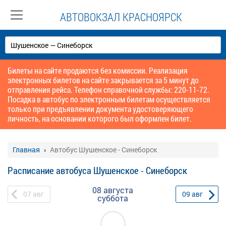
АВТОВОКЗАЛ КРАСНОЯРСК
Билеты на сайте продаются без комиссии. Реализация
электронных билетов на сайте закрывается за 5 минут до
отправления рейса. Телефон справочной службы: 220-11-72.
Посадка в автобус по электронным билетам осуществляется
только при предъявлении документа удостоверяющего
личность, на основании которого был оформлен билет.
Главная
Автобус Шушенское - Синеборск
Расписание автобуса Шушенское - Синеборск
08 августа
07
авг
09
авг
суббота