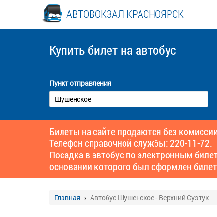
АВТОВОКЗАЛ КРАСНОЯРСК
Купить билет
на автобус
Пункт отправления
Билеты на сайте продаются без комиссии
Телефон справочной службы: 220-11-72.
Посадка в автобус по электронным биле
основании которого был оформлен билет
Главная
Автобус Шушенское - Верхний Суэтук