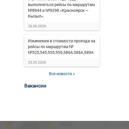
выполняться рейсы по маршрутам
№8944 и №9298 «Красноярск —
Кызыл».
26.06.2026
Изменения в стоимости проезда на
рейсы по маршрутам №
№525,545,555,559,586А,588А,589А
25.05.2026
Все новости »
Вакансии