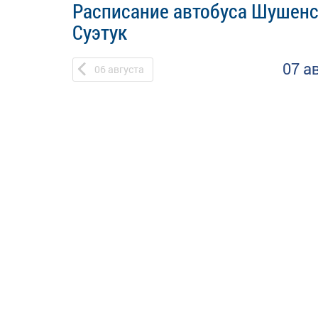
Расписание автобуса Шушенс
Суэтук
07 а
06
августа