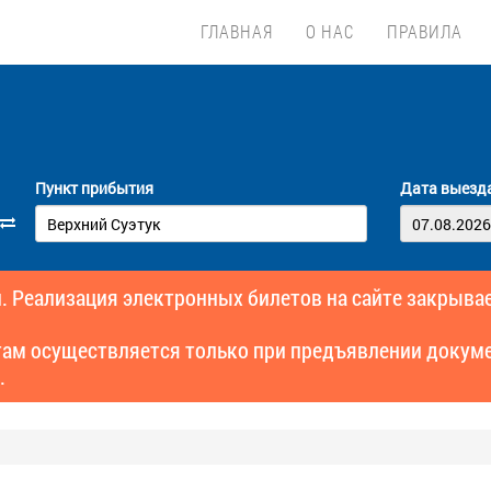
ГЛАВНАЯ
О НАС
ПРАВИЛА
Пункт прибытия
Дата выезд
. Реализация электронных билетов на сайте закрывае
там осуществляется только при предъявлении докуме
.