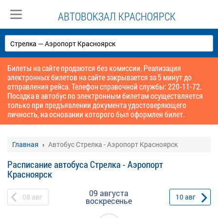
АВТОВОКЗАЛ КРАСНОЯРСК
Билеты на сайте продаются без комиссии. Реализация
электронных билетов на сайте закрывается за 5 минут до
отправления рейса. Телефон справочной службы: 220-11-72.
Посадка в автобус по электронным билетам осуществляется
только при предъявлении документа удостоверяющего
личность, на основании которого был оформлен билет.
Главная
Автобус Стрелка - Аэропорт Красноярск
Расписание автобуса Стрелка - Аэропорт
Красноярск
09 августа
08
авг
10
авг
воскресенье