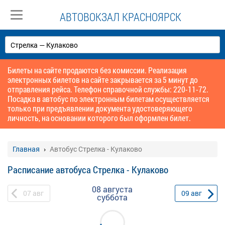
АВТОВОКЗАЛ КРАСНОЯРСК
Билеты на сайте продаются без комиссии. Реализация
электронных билетов на сайте закрывается за 5 минут до
отправления рейса. Телефон справочной службы: 220-11-72.
Посадка в автобус по электронным билетам осуществляется
только при предъявлении документа удостоверяющего
личность, на основании которого был оформлен билет.
Главная
Автобус Стрелка - Кулаково
Расписание автобуса Стрелка - Кулаково
08 августа
07
авг
09
авг
суббота