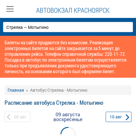
АВТОВОКЗАЛ КРАСНОЯРСК
Билеты на сайте продаются без комиссии. Реализация
электронных билетов на сайте закрывается за 5 минут до
отправления рейса. Телефон справочной службы: 220-11-72.
Посадка в автобус по электронным билетам осуществляется
только при предъявлении документа удостоверяющего
личность, на основании которого был оформлен билет.
Главная
Автобус Стрелка - Мотыгино
Расписание автобуса Стрелка - Мотыгино
09 августа
08
авг
10
авг
воскресенье