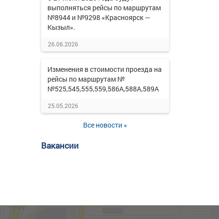
выполняться рейсы по маршрутам
№8944 и №9298 «Красноярск —
Кызыл».
26.06.2026
Изменения в стоимости проезда на
рейсы по маршрутам №
№525,545,555,559,586А,588А,589А
25.05.2026
Все новости »
Вакансии