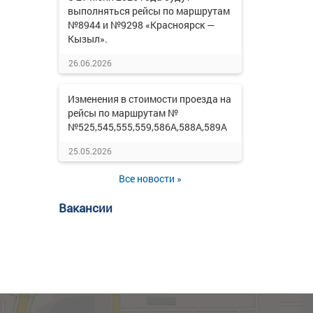
выполняться рейсы по маршрутам
№8944 и №9298 «Красноярск —
Кызыл».
26.06.2026
Изменения в стоимости проезда на
рейсы по маршрутам №
№525,545,555,559,586А,588А,589А
25.05.2026
Все новости »
Вакансии