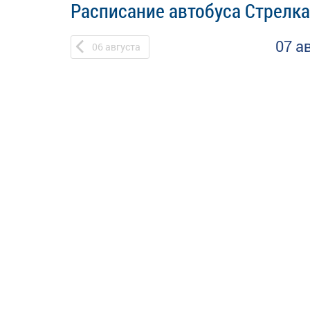
Расписание автобуса Стрелка
07 а
06
августа