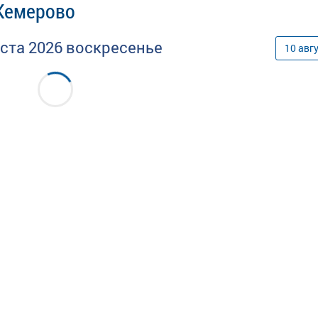
 Кемерово
уста
2026
воскресенье
10
авг