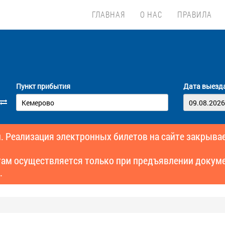
ГЛАВНАЯ
О НАС
ПРАВИЛА
Пункт прибытия
Дата выезд
. Реализация электронных билетов на сайте закрывае
там осуществляется только при предъявлении докуме
.