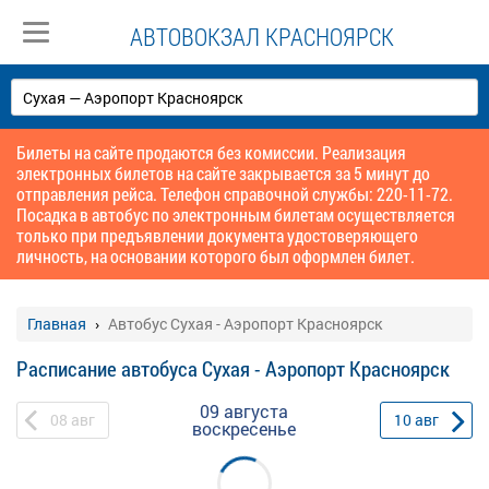
АВТОВОКЗАЛ КРАСНОЯРСК
Билеты на сайте продаются без комиссии. Реализация
электронных билетов на сайте закрывается за 5 минут до
отправления рейса. Телефон справочной службы: 220-11-72.
Посадка в автобус по электронным билетам осуществляется
только при предъявлении документа удостоверяющего
личность, на основании которого был оформлен билет.
Главная
Автобус Сухая - Аэропорт Красноярск
Расписание автобуса Сухая - Аэропорт Красноярск
09 августа
08
авг
10
авг
воскресенье