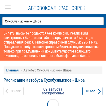
АВТОВОКЗАЛ КРАСНОЯРСК
Билеты на сайте продаются без комиссии. Реализация
электронных билетов на сайте закрывается за 5 минут до
отправления рейса. Телефон справочной службы: 220-11-72.
Посадка в автобус по электронным билетам осуществляется
только при предъявлении документа удостоверяющего
личность, на основании которого был оформлен билет.
Главная
Автобус Сухобузимское - Шира
Расписание автобуса Сухобузимское - Шира
09 августа
08
авг
10
авг
воскресенье