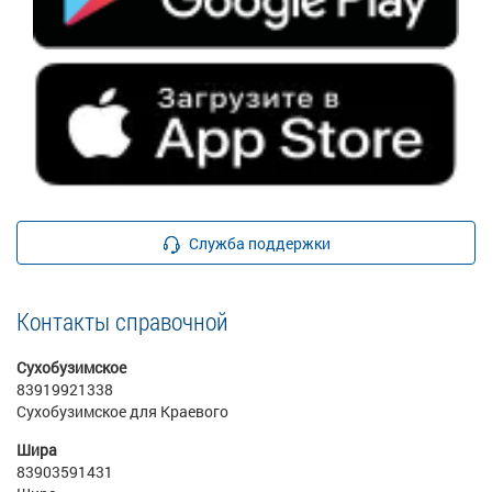
Служба поддержки
Контакты справочной
Сухобузимское
83919921338
Сухобузимское для Краевого
Шира
83903591431