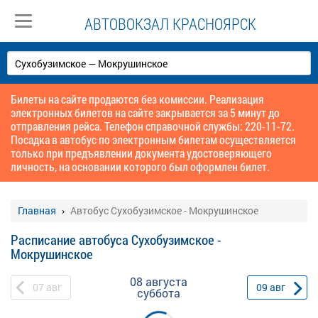
АВТОВОКЗАЛ КРАСНОЯРСК
Билеты на сайте продаются без комиссии. Реализация
электронных билетов на сайте закрывается за 5 минут до
отправления рейса. Телефон справочной службы: 220-11-72.
Посадка в автобус по электронным билетам осуществляется
только при предъявлении документа удостоверяющего
личность, на основании которого был оформлен билет.
Главная
Автобус Сухобузимское - Мокрушинское
Расписание автобуса Сухобузимское -
Мокрушинское
08 августа
07
авг
09
авг
суббота