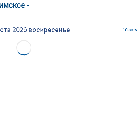
имское -
уста
2026
воскресенье
10
авг