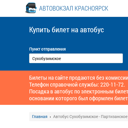
АВТОВОКЗАЛ КРАСНОЯРСК
Купить билет
на автобус
Пункт отправления
Билеты на сайте продаются без комиссии
Телефон справочной службы: 220-11-72.
Посадка в автобус по электронным биле
основании которого был оформлен билет
Главная
Автобус Сухобузимское - Партизанское