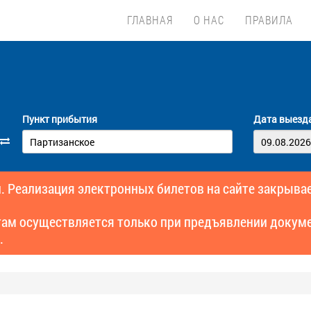
ГЛАВНАЯ
О НАС
ПРАВИЛА
Пункт прибытия
Дата выезд
. Реализация электронных билетов на сайте закрывае
там осуществляется только при предъявлении докуме
.