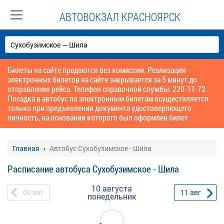
АВТОВОКЗАЛ КРАСНОЯРСК
Билеты на сайте продаются без комиссии. Реализация
электронных билетов на сайте закрывается за 5 минут до
отправления рейса. Телефон справочной службы: 220-11-72.
Посадка в автобус по электронным билетам осуществляется
только при предъявлении документа удостоверяющего
личность, на основании которого был оформлен билет.
Главная
Автобус Сухобузимское - Шила
Расписание автобуса Сухобузимское - Шила
10 августа
09
авг
11
авг
понедельник