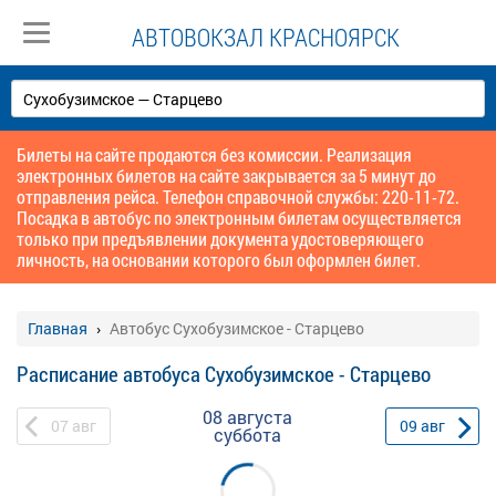
АВТОВОКЗАЛ КРАСНОЯРСК
Билеты на сайте продаются без комиссии. Реализация
электронных билетов на сайте закрывается за 5 минут до
отправления рейса. Телефон справочной службы: 220-11-72.
Посадка в автобус по электронным билетам осуществляется
только при предъявлении документа удостоверяющего
личность, на основании которого был оформлен билет.
Главная
Автобус Сухобузимское - Старцево
Расписание автобуса Сухобузимское - Старцево
08 августа
07
авг
09
авг
суббота