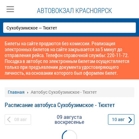
АВТОВОКЗАЛ КРАСНОЯРСК
Билеты на сайте продаются без комиссии. Реализация
электронных билетов на сайте закрывается за 5 минут до
отправления рейса. Телефон справочной службы: 220-11-72.
Посадка в автобус по электронным билетам осуществляется
только при предъявлении документа удостоверяющего
личность, на основании которого был оформлен билет.
Главная
Автобус Сухобузимское - Тюхтет
Расписание автобуса Сухобузимское - Тюхтет
09 августа
08
авг
10
авг
воскресенье