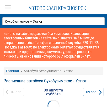
АВТОВОКЗАЛ КРАСНОЯРСК
Билеты на сайте продаются без комиссии. Реализация
электронных билетов на сайте закрывается за 5 минут до
отправления рейса. Телефон справочной службы: 220-11-72.
Посадка в автобус по электронным билетам осуществляется
только при предъявлении документа удостоверяющего
личность, на основании которого был оформлен билет.
Главная
Автобус Сухобузимское - Устюг
Расписание автобуса Сухобузимское - Устюг
08 августа
07
авг
09
авг
суббота