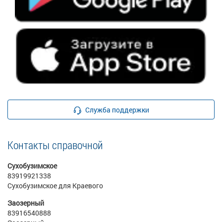
Служба поддержки
Контакты справочной
Сухобузимское
83919921338
Сухобузимское для Краевого
Заозерный
83916540888