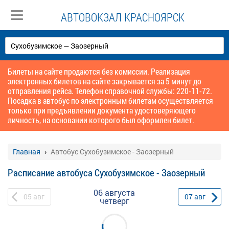
АВТОВОКЗАЛ КРАСНОЯРСК
Билеты на сайте продаются без комиссии. Реализация
электронных билетов на сайте закрывается за 5 минут до
отправления рейса. Телефон справочной службы: 220-11-72.
Посадка в автобус по электронным билетам осуществляется
только при предъявлении документа удостоверяющего
личность, на основании которого был оформлен билет.
Главная
Автобус Сухобузимское - Заозерный
Расписание автобуса Сухобузимское - Заозерный
06 августа
05
авг
07
авг
четверг