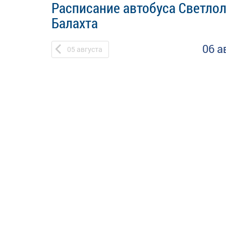
Расписание автобуса Светлол
Балахта
06 а
05
августа