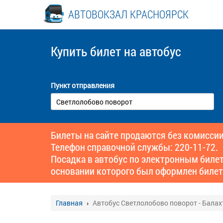
АВТОВОКЗАЛ КРАСНОЯРСК
Купить билет
на автобус
Пункт отправления
Билеты на сайте продаются без комиссии
Телефон справочной службы: 220-11-72.
Посадка в автобус по электронным биле
основании которого был оформлен билет
Главная
Автобус Светлолобово поворот - Балах