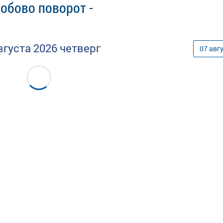
обово поворот -
вгуста
2026
четверг
07
авг