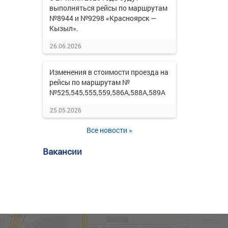
выполняться рейсы по маршрутам
№8944 и №9298 «Красноярск —
Кызыл».
26.06.2026
Изменения в стоимости проезда на
рейсы по маршрутам №
№525,545,555,559,586А,588А,589А
25.05.2026
Все новости »
Вакансии