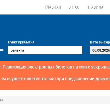
ГЛАВНАЯ
О НАС
ПРАВИЛА
Пункт прибытия
Дата выезд
. Реализация электронных билетов на сайте закрывае
там осуществляется только при предъявлении докуме
.
та