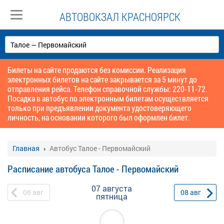
АВТОВОКЗАЛ КРАСНОЯРСК
Билеты на сайте продаются без комиссии. Реализация
электронных билетов на сайте закрывается за 5 минут до
отправления рейса. Телефон справочной службы: 220-11-72.
Посадка в автобус по электронным билетам осуществляется
только при предъявлении документа удостоверяющего
личность, на основании которого был оформлен билет.
Главная
Автобус Талое - Первомайский
Расписание автобуса Талое - Первомайский
07 августа
06
авг
08
авг
пятница